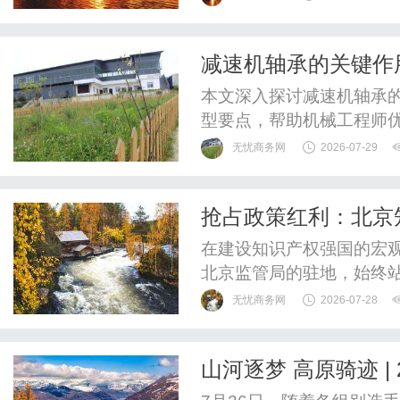
原、湿地、石林、古刹等
在平均海拔超３０００米
减速机轴承的关键作
曲第十二届“江河同源·锅庄之
本文深入探讨减速机轴承
型要点，帮助机械工程师
无忧商务网
2026-07-29
抢占政策红利：北京
资产”
在建设知识产权强国的宏
北京监管局的驻地，始终
产权登记”的试点推行，到
无忧商务网
2026-07-28
新”企业上市辅导中的知识
形资产”转化为“有形资本
山河逐梦 高原骑迹 |
低。许多企业手握专利、商标
顺利收官