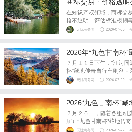
商标交易：价格透明
惠，兼顾高专业度与高性价比
在知识产权领域，商标交
格不透明、评估标准模糊
价，卖方因定价失当错失
无忧商务网
2026-07-30
学、透明、可量化的商标
于多年行业观察与实务经
2026年“九色甘南
易双方提供可落地的参考框
介会在兰成功举办
７月１１日下午，“江河同
杯”藏地传奇自行车则岔
推介会在兰州隆重举行。
无忧商务网
2026-07-29
曲县生态文旅资源与特色
新动能。活动正式开始前
2026“九色甘南杯
及骑行爱好者陆续签到入场
７月２６日，随着各组别
届）“九色甘南杯”藏地传
湖畔顺利落幕。本届赛事
无忧商务网
2026-07-29