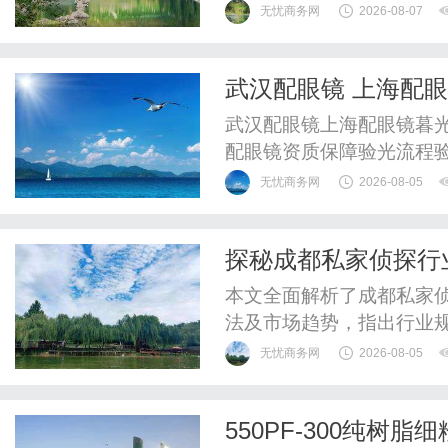
WUHAN&SHANGHAIOP
无忧商务网
2026-08-07
验光配镜的写字楼眼镜店
整验光、正品镜片、透明价
武汉配眼镜 上海配
惠，兼顾高专业度与高性价比
武汉配眼镜上海配眼镜暮光
配眼镜资质保障验光流程
WUHAN&SHANGHAIOP
无忧商务网
2026-08-05
验光配镜的写字楼眼镜店
整验光、正品镜片、透明价
探秘成都私家侦探行
惠，兼顾高专业度与高性价比
本文全面解析了成都私家
法及市场趋势，指出行业
无忧商务网
2026-08-05
550PF-300纯树