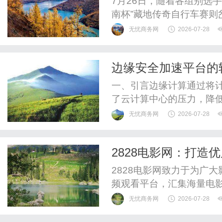
7月26日，随着各组别选手
南杯”藏地传奇自行车赛则
幕。本届赛事为期两天，
无忧商务网
2026-07-28
石林、古刹等多元高原景
超3000米的赛道上展开
边缘安全加速平台的
河同源·锅庄之乡”锅庄文化周
一、引言边缘计算通过将
了云计算中心的压力，降
边缘设备往往资源受限，
无忧商务网
2026-07-28
的部署与运行提出了更高
还难以实现灵活扩展与高
2828电影网：打造
优势，为边缘安全加速平台
2828电影网致力于为广
频观看平台，汇集海量电
无忧商务网
2026-07-28