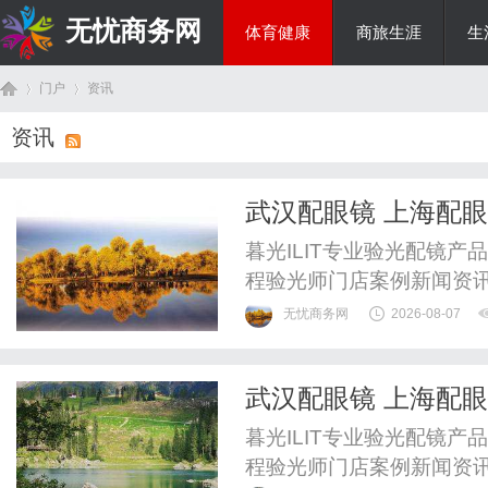
无忧商务网
体育健康
商旅生涯
生
门户
资讯
投资理财
资讯
首
›
›
武汉配眼镜 上海配
暮光ILIT专业验光配镜
程验光师门店案例新闻资
WUHAN&SHANGHAIOP
无忧商务网
2026-08-07
验光配镜的写字楼眼镜店
整验光、正品镜片、透明价
武汉配眼镜 上海配
惠，兼顾高专业度与高性价比
页
暮光ILIT专业验光配镜
程验光师门店案例新闻资