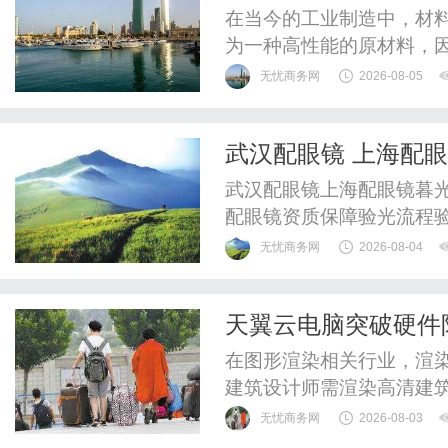
在当今的工业制造中，材料的
为一种高性能的原材料，
文将深入探讨550PF-3
无忧商务网
2026-08-05
为您在选择和使用这类材料
300纯树脂细粉？550P
武汉配眼镜 上海配
醛树脂精制而成，具...
武汉配眼镜上海配眼镜暮光
配眼镜资质保障验光流程
WUHAN&SHANGHAIOP
无忧商务网
2026-08-04
验光配镜的写字楼眼镜店
整验光、正品镜片、透明价
天翼云电脑突破硬件
惠，兼顾高专业度与高性价比
在图形渲染相关行业，渲
建筑设计师需渲染高清建
需处理复杂特效渲染，保
无忧商务网
2026-08-03
产品材质与光影细节，优