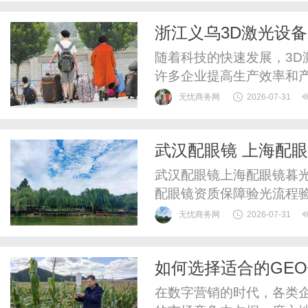
瓶颈：一是性能上限低，
浙江义乌3D激光设
撑千万级面数模型渲染与4K
随着科技的快速发展，3
许多企业提高生产效率和
球知名的小商品集散地，
无忧商务网
2026-07-31
上众多的设备品牌和型号
光设备生产商时，很多商
武汉配眼镜 上海配
3D激光设备的优质生产厂家
武汉配眼镜上海配眼镜暮光
配眼镜资质保障验光流程
WUHAN&SHANGHAIOP
无忧商务网
2026-07-31
验光配镜的写字楼眼镜店
整验光、正品镜片、透明价
如何选择适合的GE
惠，兼顾高专业度与高性价比
在数字营销的时代，各类