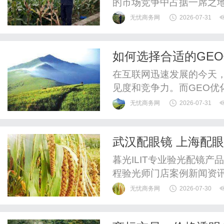
的市场竞争中占据一席之地
索表现的重要手段，受到
无忧商务网
2026-07-31
多的GEO优化服务商，如
的问题。本文将从多个维度
如何选择合适的GE
商。什么是GEO优化？GE
在互联网迅速发展的今天
见度和竞争力。而GEO优
域搜索引擎排名的重要手段
无忧商务网
2026-07-31
许多优化公司。但如何选择
面临的一大难题。本文将
武汉配眼镜 上海配
脱颖而出，选出最适合自己的
暮光ILIT专业验光配镜
程验光师门店案例新闻资
WUHAN&SHANGHAIOP
无忧商务网
2026-07-30
验光配镜的写字楼眼镜店
整验光、正品镜片、透明价