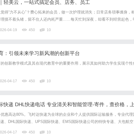
｜轻美云，一站式搞定会员、店务、员工
觉得“力不从心”？费心拓来的会员，做一次护理就消失；日常店务琐事缠身，
管理摸不着头绪，留不住人还内耗严重……每天忙到深夜，却看不到经营起色，
，却因为管理跟不上，让利润悄悄溜走，陷入“越忙越乱、越乱越亏”的困境。
026-04-19
450
10
理从来不是“多花点时间、多费点心思”就能做好的事。会员是门...
育：引领未来学习新风潮的创新平台
育的创新教学模式及其在现代教育中的重要作用，展示其如何助力学生实现个性
026-04-17
450
10
际快递 DHL快递电话 专业清关和智能管理-寄件，查价格，
优惠高达80%。飞时达快递为全球的企业和个人提供国际运输服务，专业代理
快递、DHL国际快递、UPS国际快递、EMS国际快递公司的特快专递、大包航空
。上海杨浦区DHL国际快递服务特点上海杨浦区作为上海的重要工业和教育基地
026-04-17
450
10