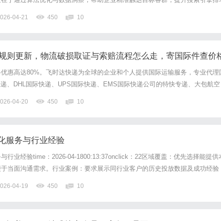
业务升级。本文将深度解析GEO技术的运作逻辑、实施策略及行业应用，为企
026-04-21
450
10
落地的参考框架。一、GEO技术的核心逻辑与价值重构1、技术架...
理赔规则更新，物流破损取证与索赔流程怎么走，寄国际件查价
网
优惠高达80%。飞时达快递为全球的企业和个人提供国际运输服务，专业代理
快递、DHL国际快递、UPS国际快递、EMS国际快递公司的特快专递、大包航空
。2026年亚马逊FBA丢损理赔规则全面更新：索赔时限缩短、证据要求更严、赔
026-04-20
450
10
快。卖家需掌握取证→申报→索赔→跟进全流程，...
化服务与行业经验
经验time：2026-04-1800:13:37onclick：22区域覆盖：优先选择能提供
便于当面沟通需求。行业案例：要求展示同行业客户的历史投放数据及成功经验
：代理协助准备资质文件并完成审核，缩短账户上线周期。培训支持：定期举办
026-04-19
450
10
能及行业投放技巧。售后响应：测...