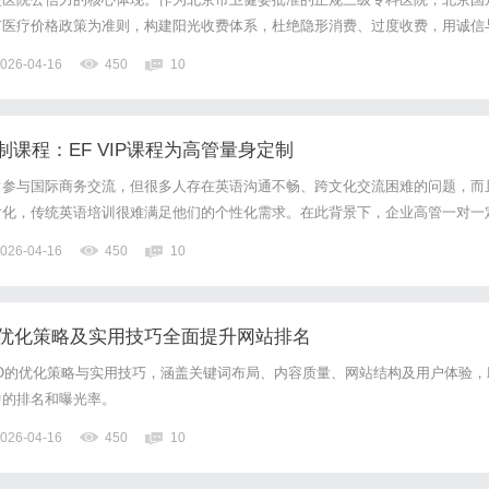
市医疗价格政策为准则，构建阳光收费体系，杜绝隐形消费、过度收费，用诚信
坚守“以患者为中心”，杜绝过度检查、盲目用药。专家团队依据患者病情制定
026-04-16
450
10
障疗效的前提下精简非必要环节，避免额外开支。同时建立内部收费...
课程：EF VIP课程为高管量身定制
常参与国际商务交流，但很多人存在英语沟通不畅、跨文化交流困难的问题，而
片化，传统英语培训很难满足他们的个性化需求。在此背景下，企业高管一对一
VIP课程正是契合这一需求的优质选择，为企业高管破解学习难题、提升核心竞
026-04-16
450
10
属定制，直击高管核心需求一对一授课模式，是EFVIP课程的...
O优化策略及实用技巧全面提升网站排名
O的优化策略与实用技巧，涵盖关键词布局、内容质量、网站结构及用户体验，
中的排名和曝光率。
026-04-16
450
10