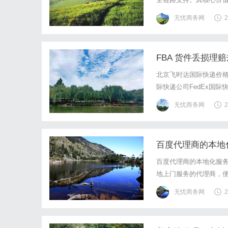
与内容曝光度，最终实现
无忧商务网
2
业在数字化转型中提供可
FBA 货件丢损
_上飞时达快递官
北京飞时达国际快递价格
际快递公司FedEx国际
SAL、海运水陆路业务
无忧商务网
2
金额按采购成本、时效更
百度代理商的本地
百度代理商的本地化服务与行业
地上门服务的代理商，
验证专业性。开户协助
无忧商务网
2
下或线上培训，讲解新功