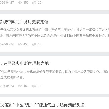
026-04-27
450
10
参观中国共产党历史展览馆
位于奥林匹克公园龙形水系畔的中国共产党历史展览馆，迎来了一群远道而来的
在对中国进行国事访问的莫桑比克总统丹尼尔·查波到访中国共产党历史展览馆。
方位、全过程、全景式、史诗般展现中国共产党波澜壮阔的百年历程。查波一路
026-04-24
450
10
向翻译和讲解员询问细节。在展示青藏铁路建设、袁隆平杂交水稻...
院：追寻经典电影的理想之地
至80年代经典影视作品，提供高清修复与丰富资源，致力于传承经典电影文化，满足
打造优质观影平台。
026-04-23
450
10
心烦躁？中医“调肝方”疏通气血，还你清醒头脑