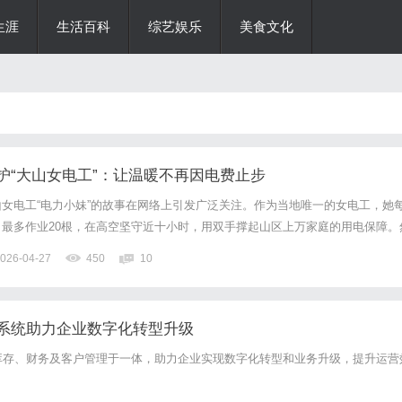
生涯
生活百科
综艺娱乐
美食文化
护“大山女电工”：让温暖不再因电费止步
女电工“电力小妹”的故事在网络上引发广泛关注。作为当地唯一的女电工，她
最多作业20根，在高空坚守近十小时，用双手撑起山区上万家庭的用电保障。
去光明与温暖的人，家中却因心疼电费，始终舍不得安装空调。她的房屋简陋透
026-04-27
450
10
亲的女儿，她与丈夫共同扛起治病、养家的重担，却把节省下来的每...
P系统助力企业数字化转型升级
库存、财务及客户管理于一体，助力企业实现数字化转型和业务升级，提升运营