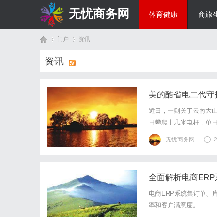
无忧商务网
体育健康
商旅
门户
资讯
投资理财
资讯
首
›
›
美的酷省电二代守
近日，一则关于云南大山
日攀爬十几米电杆，单日
而，这位为千家万户送
无忧商务网
2
风，作为孩子的母亲、母
全面解析电商ER
页
电商ERP系统集订单、
率和客户满意度。