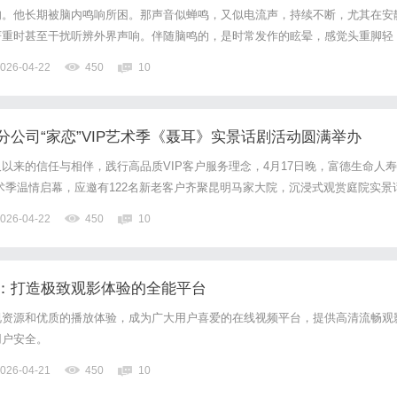
旬。他长期被脑内鸣响所困。那声音似蝉鸣，又似电流声，持续不断，尤其在安
严重时甚至干扰听辨外界声响。伴随脑鸣的，是时常发作的眩晕，感觉头重脚轻
他还明显感到记忆力不如从前，腰背酸软无力，晚上睡不踏实，多梦易醒，白日
026-04-22
450
10
种不适叠加，令他颇为烦恼，尝试过多种方法效果平平，于是决定寻求...
分公司“家恋”VIP艺术季《聂耳》实景话剧活动圆满举办
以来的信任与相伴，践行高品质VIP客户服务理念，4月17日晚，富德生命人寿
P艺术季温情启幕，应邀有122名新老客户齐聚昆明马家大院，沉浸式观赏庭院实景
院中回望红色历史，在深情演绎里厚植爱国情怀，共赴一场兼具文化底蕴与家国
026-04-22
450
10
，古雅静谧的马家大院光影流转，沉浸式庭院实景话剧打...
：打造极致观影体验的全能平台
视资源和优质的播放体验，成为广大用户喜爱的在线视频平台，提供高清流畅观
用户安全。
026-04-21
450
10