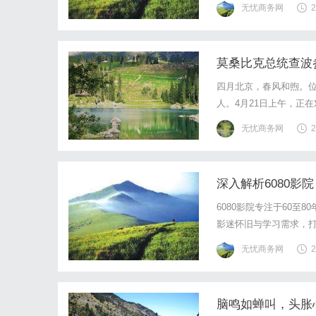
无忧商务网
2
莫桑比克总统查波
四月北京，春风和煦。
人。4月21日上午，正
览共分为四大部分，全
无忧商务网
2
真观看、仔细倾听，不时
深入解析6080影
6080影院专注于60
影迷怀旧与学习需求，
无忧商务网
2
脑鸣如蝉叫，头胀