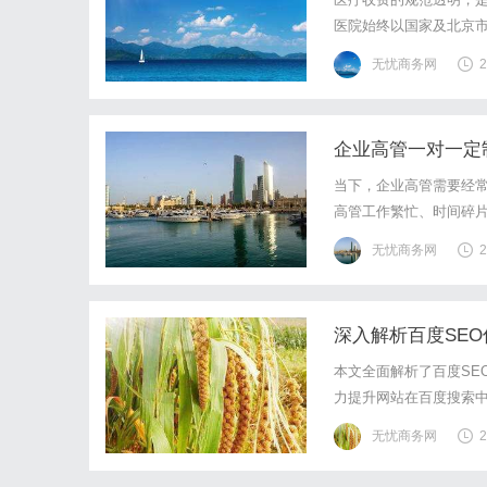
医院始终以国家及北京
合规赢得患者信赖。医院
无忧商务网
2
学个性化诊疗方案，在保
企业高管一对一定制
当下，企业高管需要经
高管工作繁忙、时间碎
制课程应运而生，而EF
无忧商务网
2
力提供专属解决方案。专
深入解析百度SE
本文全面解析了百度SE
力提升网站在百度搜索
无忧商务网
2