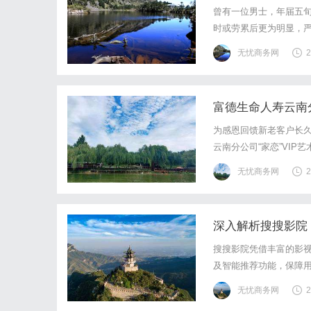
曾有一位男士，年届五
时或劳累后更为明显，
精力不济。不仅如此，
无忧商务网
2
则口干，食欲也一般。种
富德生命人寿云南
为感恩回馈新老客户长久
云南分公司“家恋”VI
剧《聂耳》，在古韵庭
无忧商务网
2
怀的艺术盛宴。暮色四合
深入解析搜搜影院
搜搜影院凭借丰富的影
及智能推荐功能，保障
无忧商务网
2