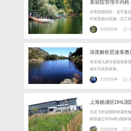
美容院管理不内耗
开美容院的你，是不是总
不留意就出纰漏；员工
明握着优质的服务和项目
无忧商务网
2
于中小型美容院来说，管
深度解析思途客教
本文深入探讨思途客教
成长与全面发展。
无忧商务网
2
上海杨浦区DHL国
飞时达快递官网
北京飞时达国际快递价格
际快递公司FedEx国际
SAL、海运水陆路业务
无忧商务网
2