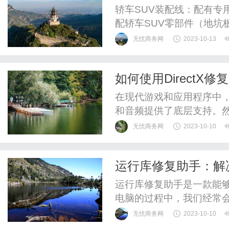
轿车SUV装配线：配有专
配轿车SUV零部件（地坑
机）。顶部照明、风扇和
无忧商务网
2023-10-13
生产线。轿车SUV装配线
各种规格的智能设备。专
如何使用Direct
可根据客户要求进行定制。我
在现代游戏和应用程序中，D
和音频提供了底层支持。
能会遇到一些与Direct
无忧商务网
2023-10-10
序错误或是音频无法正常
或工作流程。在这种情况下，
运行库修复助手：解
具。DirectX修复工具...
运行库修复助手是一款能
电脑的过程中，我们经常
是由于缺少或损坏了所需
无忧商务网
2023-10-10
助我们自动检测并修复这