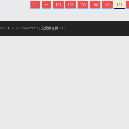
流与合作，我们希望能够
1...
<<
187
188
189
190
191
192
了解并喜爱它。而为了实现这
© 2015-2020 Powered by
无忧商务网
X1.0