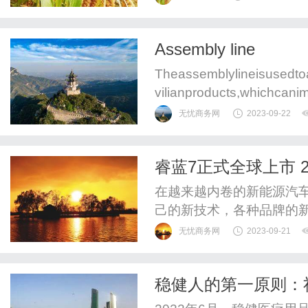
身品牌联动。活动现场，教
身体，进入课程状态。暴
Assembly line
饮后表示含膳食纤维的邦德黑
Theassemblylineisusedto
vilianproducts,whichcani
mblyquality.Assemblylines
无忧商务网
2023-09-22
睿蓝7正式全球上市 
在越来越内卷的新能源汽
己的新技术，各种品牌的
方面都优秀、并且物超所
无忧商务网
2023-09-21
天提到睿蓝7，自21日上
体验来看，给消费者带来
稳健人的第一原则：
下睿蓝7的价格和配置你就知