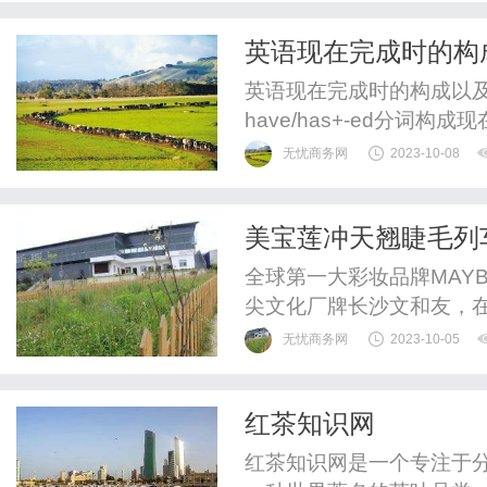
是一系列动态链接库（DL
英语现在完成时的构
能和函数。不同的软件可能
英语现在完成时的构成以
have/has+-ed分
们在英语中都非常重要。
无忧商务网
2023-10-08
完成时强调的是到现在为
时则强调的是过去某个时
美宝莲冲天翘睫毛列
时和一般过去时的比较：1.
MAYBELLINE
全球第一大彩妆品牌MAYB
尖文化厂牌长沙文和友，
列车以长沙文和友经典场景缆
无忧商务网
2023-10-05
相结合，在带给消费者眼前一
走街头的玩酷基因。主题列
红茶知识网
月30日，长沙文和友...
红茶知识网是一个专注于