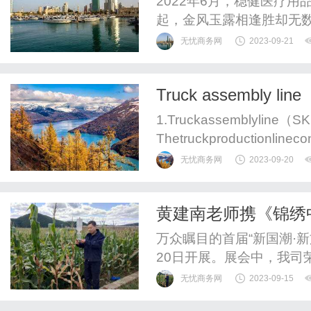
2022年6月，稳健医疗
起，金风玉露相逢胜却无
乳胶用品有限公司。稳健
无忧商务网
2023-09-21
以共同开创明天？原来，
源，随着中国与世界接轨
Truck assembly li
易的时代前列。桂林乳胶作
1.Truckassemblyline（
Thetruckproductionlineco
blyline,chassisinteriorlin
无忧商务网
2023-09-20
e,lightingline,an...
黄建南老师携《锦绣
国潮风采
万众瞩目的首届“新国潮·新
20日开展。展会中，我司
参与者。作为一个有着深
无忧商务网
2023-09-15
一路”倡议的文化精神，