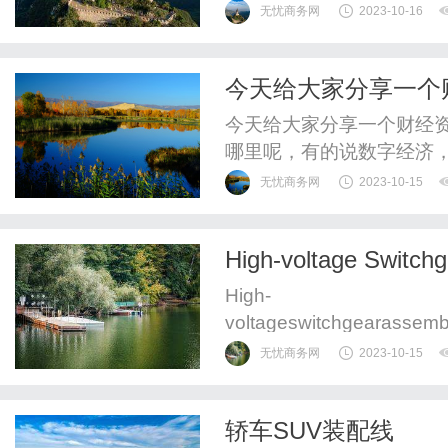
治病为中心转变为以人民健
无忧商务网
2023-10-16
康素养。”以及“要秉持人
体”的号召。2023年特
今天给大家分享一个
出贡献的中医药传承人、著名
今天给大家分享一个财经
哪里呢，有的说数字经济
是最重要的还是业绩为王
无忧商务网
2023-10-15
十年，因为茅台的业绩十
成就！为此盈为证投研究
High-voltage Switchg
公司！它是一带一路国际数
High-
voltageswitchgearassembl
emblymachines,testingfun
无忧商务网
2023-10-15
voltageswitchgearcompone
轿车SUV装配线