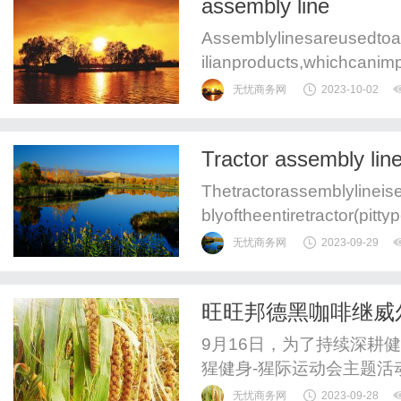
assembly line
他车辆，并将信息传输给车
Assemblylinesareusedtoa
ilianproducts,whichcanim
y.Assemblylines,alsoknow
无忧商务网
2023-10-02
Tractor assembly l
Thetractorassemblylineis
blyoftheentiretractor(pit
productionlineconsistingof
无忧商务网
2023-09-29
旺旺邦德黑咖啡继威
身带来新体验！
9月16日，为了持续深耕
猩健身-猩际运动会主题
体验，这是旺旺邦德黑咖
无忧商务网
2023-09-28