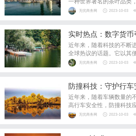
一种世界著名的茶叶品类
识网上，你可以学习到关
无忧商务网
2023-10-03
产地红茶的特点等方面的
源。红茶最早起源于中国
实时热点：数字货币
各地人们喜爱的茶叶之一。
近年来，随着科技的不断
全球热议的话题。它以其
多的投资者的关注和参与
无忧商务网
2023-10-03
众多其他的加密货币，如
过区块链技术实现了去中
防撞科技：守护行车
降低了交易成本和时间。近
近年来，随着车辆数量的
高行车安全性，防撞科技
控制系统，实时监控车辆
无忧商务网
2023-10-03
碰撞后果的技术手段。防
头、超声波传感器等。这