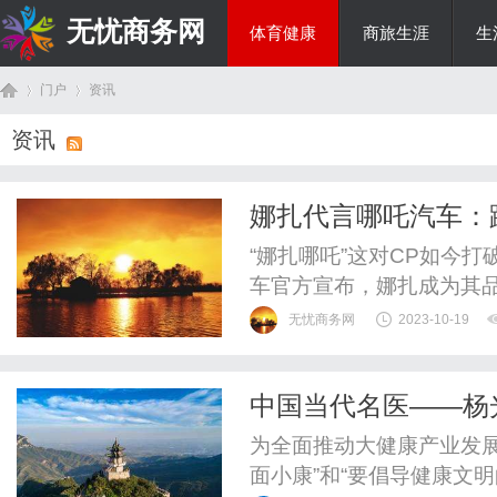
无忧商务网
体育健康
商旅生涯
生
门户
资讯
投资理财
资讯
首
›
›
娜扎代言哪吒汽车：
“娜扎哪吒”这对CP如今打
车官方宣布，娜扎成为其
人】娜扎是一位国民知名
无忧商务网
2023-10-19
力，成功塑造了众多个性
出迎光而上的精神，这与哪
中国当代名医——杨
观，不谋而合。作为造车新
页
为全面推动大健康产业发展
面小康”和“要倡导健康文