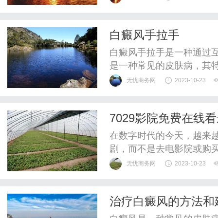
片能治好吗？早期白斑是
常会导致皮肤变白，甚至
白癜风手拉手
的困扰，不仅影响外貌美观
白癜风手拉手是一种通过
是一种常见的皮肤病，其
和社交压力。然而，白癜
无忧商务网
2023-10-23
互相支持和鼓励。白癜风
清楚。它不会传染，但患
7029影院免费在线
活动发挥了重要作用。患者
在数字时代的今天，越来
剧，而不是去电影院或购买
台，为观众们提供了免费
无忧商务网
2023-10-23
门的都市偶像剧，还是追求
需求。7029影院具有丰
治疗白癜风的方法和
门剧集，都能在这里找到。