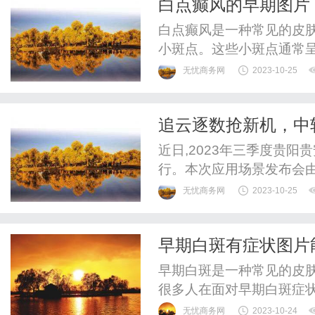
白点癫风的早期图片
求感人剧情的爱情片，8363
白点癫风是一种常见的皮
小斑点。这些小斑点通常
期图片可以帮助人们更好
无忧商务网
2023-10-25
点癫风斑点通常呈现明显
种白色斑点并不会引起瘙
追云逐数抢新机，中
明显。斑点的数量和分布位
近日,2023年三季度贵
行。本次应用场景发布会由
府、贵安新区管委会主办,
无忧商务网
2023-10-25
科技创新局、贵阳大数据科
新中心协办,总计发布了5
早期白斑有症状图片
景、22家贵阳贵安企业能力
早期白斑是一种常见的皮
很多人在面对早期白斑症
的方法就是通过观察白斑
无忧商务网
2023-10-24