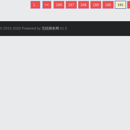
量的材料。床垫表面采用
1...
<<
186
187
188
189
190
191
有效地吸收和排出体温和湿
© 2015-2020 Powered by
无忧商务网
X1.0