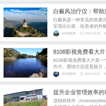
影院具有丰富多样的大片
白癜风治疗仪：帮助
还是悬疑片，8280影院都能
白癜风是一种常见的色素
呈现出白斑，给患者的外
科技的不断进步，白癜风
无忧商务网
2023-10-28
白癜风治疗仪采用了先进
患者的色素细胞再生，从
8108影视免费看大片
全、无创、无痛的特点，成
8108影视免费看大片是
作片、爱情片还是悬疑片，
了丰富多样的电影资源，
无忧商务网
2023-10-27
如此，8108影视还为用
身于电影院般的享受中。8
提升企业管理效率的
政策。无需付费，只需注册一
进销存软件（InventoryM