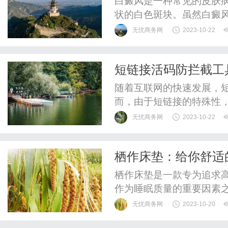
白癜风是一种常见的皮肤
状的白色斑块。虽然白癜
来心理和社交困扰。因此
无忧商务网
2023-10-22
些常见的治疗方法和建议：
的方法，其原理是利用特
短链接活码防拦截工
产生。这种方法可以适用于
随着互联网的快速发展，
而，由于短链接的特殊性
护用户的信息安全，提高
无忧商务网
2023-10-22
拦截工具，这是一款免费
以有效避免短链接被劫持
栖作床垫：给你舒适
每次用户点击链接时生成一
栖作床垫是一款专为追求
作为睡眠质量的重要因素
的影响。而栖作床垫凭借
无忧商务网
2023-10-20
求极致睡眠体验的首选。