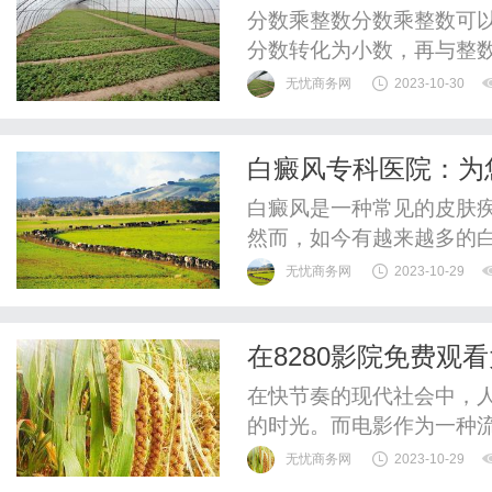
分数乘整数分数乘整数可
分数转化为小数，再与整
数与分数的分子相乘，再除
无忧商务网
2023-10-30
法：将分数2/3转化为小数0.
到结果为2。第二种方法：
白癜风专科医院：为
再除以分母3，得到结果...
白癜风是一种常见的皮肤
然而，如今有越来越多的
白癜风专科医院因其专业
无忧商务网
2023-10-29
崇。白癜风专科医院是一
丰富、技术精湛的医疗团
在8280影院免费观
还积累了大量临床经验，能
在快节奏的现代社会中，
的时光。而电影作为一种
会，让我们逃离现实，进入
无忧商务网
2023-10-29
的在线电影平台，为观众提