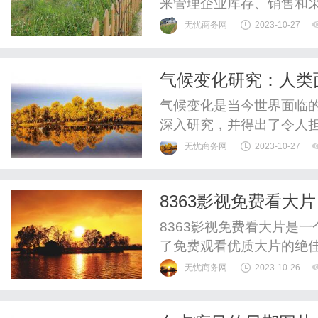
来管理企业库存、销售和
更高效的库存管理、销售
无忧商务网
2023-10-27
率。现代企业面临着日益
管理方式已经难以满足企
气候变化研究：人类
了一个集中管理和控制库存、
气候变化是当今世界面临
深入研究，并得出了令人
响以及解决方案。首先，
无忧商务网
2023-10-27
温室气体的增加。工业化
化碳、甲烷和氧化亚氮等温
8363影视免费看大
应”，导致地球表面温度升高
8363影视免费看大片是
了免费观看优质大片的绝
的环境中尽情享受最新的电
无忧商务网
2023-10-26
影视免费看大片的精选影
情片、喜剧片、科幻片等