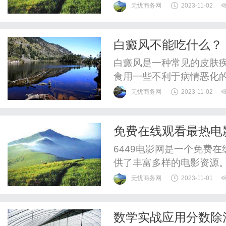
900万的热度，点赞数突破
无忧商务网
2023-11-02
创下了韩国百乐达斯城上
斯城的奢华定位，也赢得
白癜风不能吃什么？
的“2023携程集团全球合作伙
白癜风是一种常见的皮肤
食用一些不利于病情恶化
用的食物。1.辛辣食物：
无忧商务网
2023-11-02
量，因此患者应避免食用辣
物：海鲜类食物中富含碘
免费在线观看最热电影
响。因此，患者应避免食用
6449电影网是一个免费
供了丰富多样的电影资源
要娱乐方式之一，而644
无忧商务网
2023-11-01
在6449电影网上，你可
这个网站提供了各种类型
数学实战应用分数除
片、科幻片还是恐怖片，都能