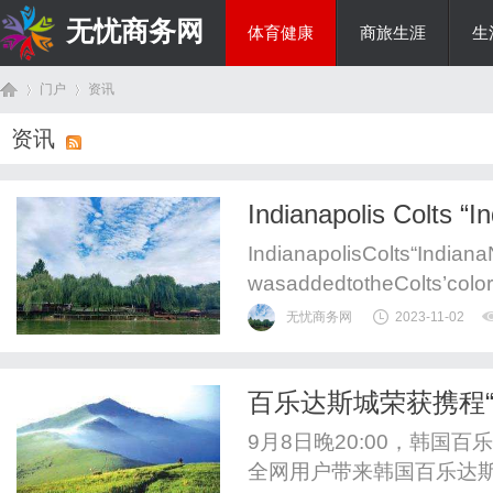
无忧商务网
体育健康
商旅生涯
生
门户
资讯
投资理财
资讯
首
›
›
Indianapolis Colts “I
IndianapolisColts“Indian
wasaddedtotheColts’colo
sonlyusedontheNikeSwoosh
无忧商务网
2023-11-02
百乐达斯城荣获携程“
页
9月8日晚20:00，韩国
全网用户带来韩国百乐达