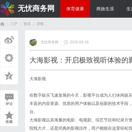
无忧商务网
体育健康
商旅生涯
生
门户
资讯
详情
投资理财
无忧商务网
2026-06-16
首
›
›
›
大海影视：开启极致视听体验的
大海影视
在数字娱乐飞速发展的今天，影视平台成为人们休闲娱
丰富的内容资源、优质的用户体验以及创新的技术手段
评论
页
台。
大海影视以其海量的电影、电视剧、综艺节目和纪录片
收藏
院线大片，还是经典的影视佳作，用户都能在这里轻松