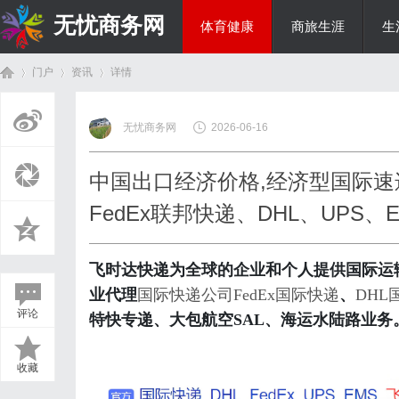
无忧商务网
体育健康
商旅生涯
生
门户
资讯
详情
投资理财
无忧商务网
2026-06-16
首
›
›
›
中国出口经济价格,经济型国际
FedEx联邦快递、DHL、UPS
飞时达快递为全球的企业和个人提供国际运
业代理
国际快递公司
FedEx国际快递
、
DHL
评论
特快专递、大包航空SAL、海运水陆路业务
页
收藏