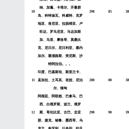
纳、加蓬、卡塔尔、开曼群
10
298
85
38
岛、科特迪瓦、科威特、克罗
地亚、肯尼亚、拉脱维亚、卢
旺达、罗马尼亚、马达加斯
加、马里、摩洛哥、莫桑比
克、尼日尔、尼日利亚、塞内
加尔、塞浦路斯、突尼斯、沙
特阿拉伯。。。
印度、巴基斯坦、斯里兰卡、
11
孟加拉、土耳其、老挝、尼泊
280
80
38
尔、缅甸
阿根廷、阿联酋、巴拿马、巴
西、白俄罗斯、波兰、俄罗
12
斯、哥伦比亚、古巴、圭亚
298
90
39
那、捷克、秘鲁、墨西哥、乌
克兰、匈牙利、以色列、约旦