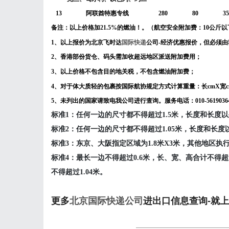
13
阿联酋特惠专线
280
80
35
备注：
以上价格加21.5%的燃油！
。（
航空
安全附加费：10公斤以
1、以上报价为北京飞时达
国际快递
公司-经济优惠报价，但必须
2、香港部份货仓、码头需加收超远地区派送附加费用；
3、以上价格不包含目的地关税，不包含燃油附加费；
4、对于体大质轻的包裹按国际航协规定方式计算重量：长cmX宽cmX
5、未列出的国家请致电我公司进行查询。服务电话：010-5619036
标准1：任何一边的尺寸都不得超过1.5米，长度和长度
标准2：任何一边的尺寸都不得超过1.05米，长度和长
标准3：东京、大阪指定区域为1.8米X3米，其他地区执
标准4：最长一边不得超过0.6米，长、宽、高合计不得超
不得超过1.04米。
更多
北京国际快递公司
进出口信息查询-就上