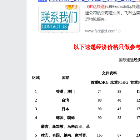
以下速递经济价格只做参考
国际速递
经
文件资料
区域
国家
首重0.5KG
续重0.5KG
首重0
1
香港、澳门
74
38
11
2
台湾
80
40
12
3
日本
90
45
17
4
韩国、朝鲜
90
55
17
蒙古、新加坡、马来西亚、菲
5
律宾、泰国、越南、柬埔寨、
165
67
23