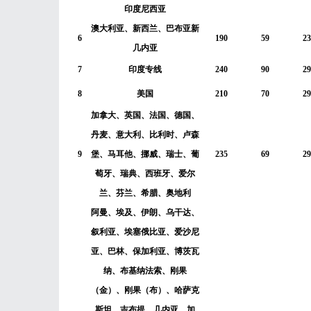
印度尼西亚
澳大利亚、新西兰、巴布亚新
6
190
59
23
几内亚
7
印度专线
240
90
29
8
美国
210
70
29
加拿大、英国、法国、德国、
丹麦、意大利、比利时、卢森
9
堡、马耳他、挪威、瑞士、葡
235
69
29
萄牙、瑞典、西班牙、爱尔
兰、芬兰、希腊、奥地利
阿曼、埃及、伊朗、乌干达、
叙利亚、埃塞俄比亚、爱沙尼
亚、巴林、保加利亚、博茨瓦
纳、布基纳法索、刚果
（金）、刚果（布）、哈萨克
斯坦、吉布提、几内亚、加