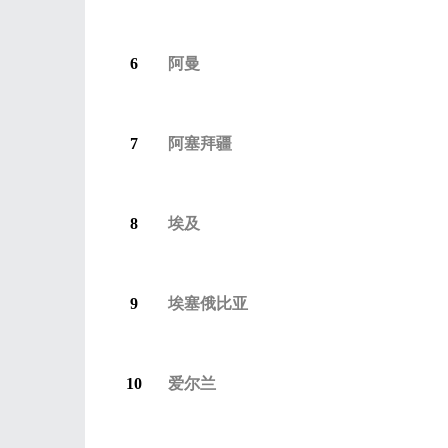
6
阿曼
7
阿塞拜疆
8
埃及
9
埃塞俄比亚
10
爱尔兰