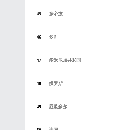
45
东帝汶
46
多哥
47
多米尼加共和国
48
俄罗斯
49
厄瓜多尔
50
法国