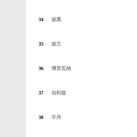
34
波黑
35
波兰
36
博茨瓦纳
37
伯利兹
38
不丹