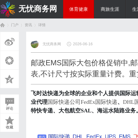
无忧商务网
体育健康
商旅生涯
生
门户
资讯
详情
投资理财
无忧商务网
2026-06-16
首
›
›
›
邮政EMS国际大包价格促销中,
表,不计尺寸按实际重量计费。重
飞时达快递为全球的企业和个人提供国际运
业代理
国际快递公司
FedEx国际快递
、
DHL
评论
特快专递、大包航空SAL、海运水陆路业务
页
收藏