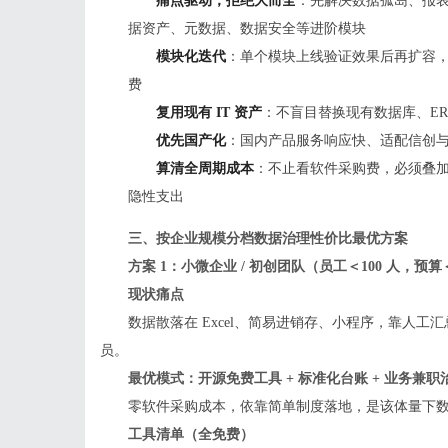
痛点驱动，拒绝大而全
：先解决数据孤岛、报
据资产、元数据、数据安全等进阶模块
模块化迭代
：单个模块上线验证效果后再扩容
费
复用现有 IT 资产
：不盲目替换现有数据库、ER
优先国产化
：国内产品服务响应快、适配信创
算清全周期成本
：不止看软件采购费，必须叠
隐性支出
三、按企业规模分档数据治理性价比最优方案
方案 1：小微企业 / 初创团队（员工＜100 人，预
现状痛点
数据散落在 Excel、简易进销存、小程序，靠人工汇
员。
最优模式：开源免费工具 + 标准化台账 + 业务兼职
零软件采购成本，依靠简单制度落地，是该体量下
工具清单（全免费）