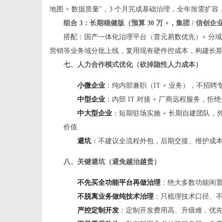
地图 + 数据质量"，3 个月完成基础治理，全年按需扩
组合 3：长期稳健版（预算 30 万 +，集团 / 信创企
搭配：国产一体化治理平台（普元易数优先）+ 分域
营销等业务域分批上线，复用现有硬件控成本，构建长
七、人力合作模式优化（砍掉隐性人力成本）
小微企业
：纯内部兼职（IT + 业务），不招
中型企业
：内部 IT 对接 + 厂商远程服务，
中大型企业
：短期驻场实施 + 长期自建团队
价值
避坑
：不建议全流程外包，后期交接、维护成
八、关键避坑（避免越治越贵）
不先买全功能平台再做治理
：绝大多数功能闲
不脱离业务做纯技术治理
：只梳理技术口径、
严控定制开发
：定制开发费用高、升级难，优