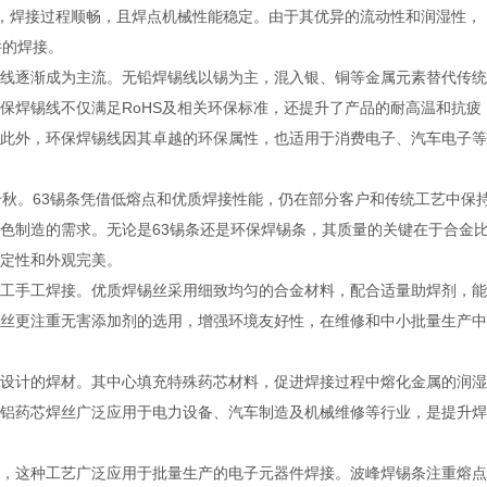
秀，焊接过程顺畅，且焊点机械性能稳定。由于其优异的流动性和润湿性，
件的焊接。
线逐渐成为主流。无铅焊锡线以锡为主，混入银、铜等金属元素替代传统
保焊锡线不仅满足RoHS及相关环保标准，还提升了产品的耐高温和抗疲
此外，环保焊锡线因其卓越的环保属性，也适用于消费电子、汽车电子等
千秋。63锡条凭借低熔点和优质焊接性能，仍在部分客户和传统工艺中保
色制造的需求。无论是63锡条还是环保焊锡条，其质量的关键在于合金
定性和外观完美。
工手工焊接。优质焊锡丝采用细致均匀的合金材料，配合适量助焊剂，能
丝更注重无害添加剂的选用，增强环境友好性，在维修和中小批量生产中
设计的焊材。其中心填充特殊药芯材料，促进焊接过程中熔化金属的润湿
铝药芯焊丝广泛应用于电力设备、汽车制造及机械维修等行业，是提升焊
，这种工艺广泛应用于批量生产的电子元器件焊接。波峰焊锡条注重熔点