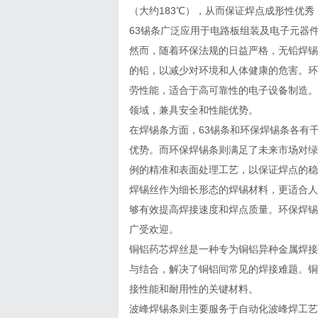
（大约183℃），从而保证焊点成形性优
63锡条广泛应用于电路板组装及电子元器
然而，随着环保法规的日益严格，无铅焊锡
的铅，以减少对环境和人体健康的危害。环
劳性能，适合于高可靠性的电子设备制造。
领域，兼具安全和性能优势。
在焊锡条方面，63锡条和环保焊锡条各有
优势。而环保焊锡条则满足了未来市场对绿
例的精准和表面处理工艺，以保证焊点的稳
焊锡丝作为细长形态的焊锡材料，更适合人
够有效提高焊接速度和焊点质量。环保焊锡
广受欢迎。
铜铝药芯焊丝是一种专为铜铝异种金属焊接
与结合，解决了铜铝间常见的焊接难题。铜
接性能和耐用性的关键材料。
波峰焊锡条则主要服务于自动化波峰焊工艺