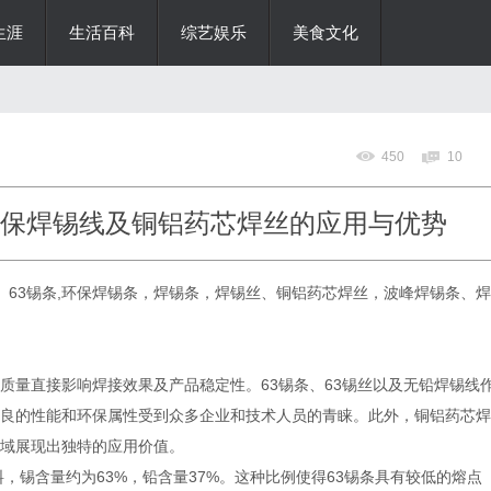
生涯
生活百科
综艺娱乐
美食文化
450
10
环保焊锡线及铜铝药芯焊丝的应用与优势
线、63锡条,环保焊锡条，焊锡条，焊锡丝、铜铝药芯焊丝，波峰焊锡条、焊
质量直接影响焊接效果及产品稳定性。63锡条、63锡丝以及无铅焊锡线
良的性能和环保属性受到众多企业和技术人员的青睐。此外，铜铝药芯焊
域展现出独特的应用价值。
料，锡含量约为63%，铅含量37%。这种比例使得63锡条具有较低的熔点