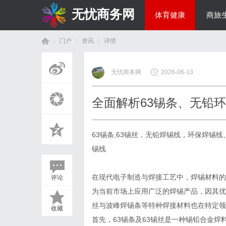
无忧商务网
体育健康
商旅
门户
资讯
详情
投资理财
无忧商务网
2026-06-13
首
›
›
›
全面解析63锡条、无铅
63锡条,63锡丝，无铅焊锡线，环保焊锡
锡线
在现代电子制造与焊接工艺中，焊锡材料的
评论
页
为当前市场上应用广泛的焊锡产品，因其优
丝与波峰焊锡条等特种焊接材料也在特定领
收藏
首先，63锡条及63锡丝是一种锡铅合金焊