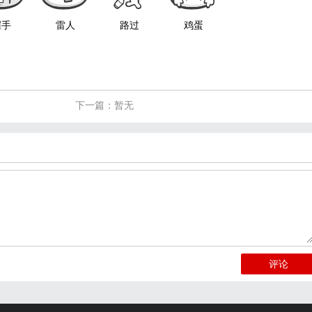
握手
雷人
路过
鸡蛋
下一篇：暂无
评论