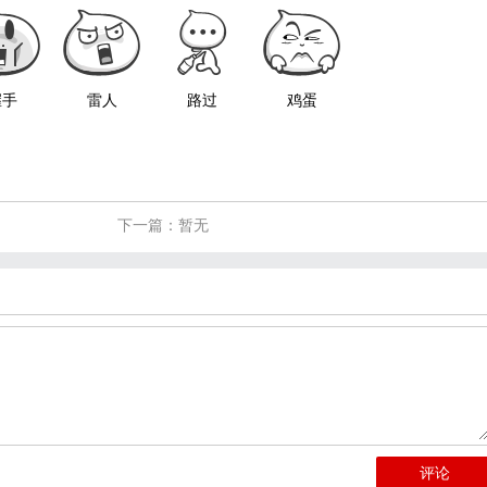
握手
雷人
路过
鸡蛋
下一篇：暂无
评论