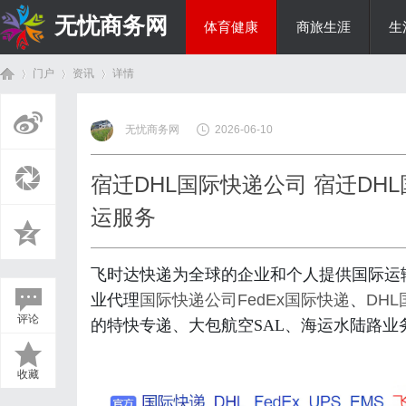
无忧商务网
体育健康
商旅生涯
生
门户
资讯
详情
投资理财
无忧商务网
2026-06-10
首
›
›
›
宿迁DHL国际快递公司 宿迁DH
运服务
飞时达快递为全球的企业和个人提供国际运
业代理
国际快递公司
FedEx国际快递
、
DH
评论
的特快专递、大包航空SAL、海运水陆路业
页
收藏