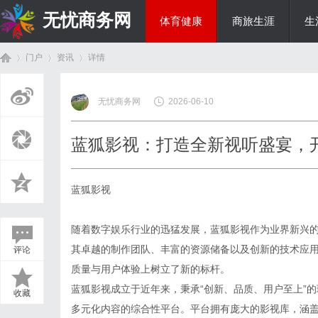
无忧商务网
体育健康
商旅生涯
生
门户
资讯
详情
投资理财
无忧商务网
2026-06-10
首
›
›
›
蓝狐影视：打造全新视听盛宴，
蓝狐影视
随着数字娱乐行业的迅猛发展，蓝狐影视作为业界新兴
其卓越的制作团队、丰富的资源储备以及创新的技术应
评论
页
质量与用户体验上树立了新的标杆。
蓝狐影视成立于近年来，秉承“创新、品质、用户至上”
收藏
多元化内容的综合性平台。平台拥有庞大的影视库，涵