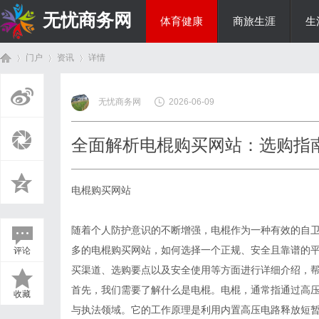
无忧商务网
体育健康
商旅生涯
生
门户
资讯
详情
投资理财
无忧商务网
2026-06-09
首
›
›
›
全面解析电棍购买网站：选购指
电棍购买网站
随着个人防护意识的不断增强，电棍作为一种有效的自
多的电棍购买网站，如何选择一个正规、安全且靠谱的
评论
页
买渠道、选购要点以及安全使用等方面进行详细介绍，
首先，我们需要了解什么是电棍。电棍，通常指通过高
收藏
与执法领域。它的工作原理是利用内置高压电路释放短