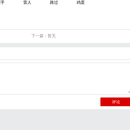
握手
雷人
路过
鸡蛋
下一篇：暂无
评论