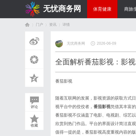
无忧商务网
体育健康
商旅
门户
资讯
详情
投资理财
无忧商务网
2026-06-09
首
›
›
›
全面解析番茄影视：影视
番茄影视
随着互联网的发展，影视资源的获取方式日
视平台中的佼佼者，
番茄影视
凭借其丰富的
评论
页
番茄影视不仅涵盖了电影、电视剧、综艺以
欣赏到热门作品。平台的界面设计简洁直观
收藏
值得一提的是，番茄影视高度重视内容的版