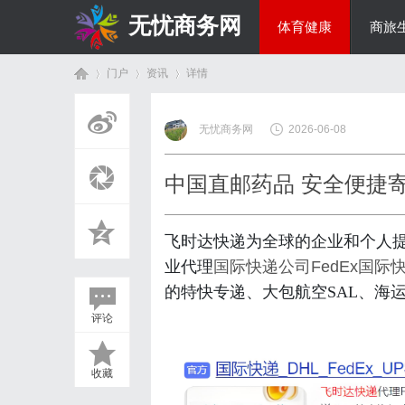
无忧商务网
体育健康
商旅
门户
资讯
详情
投资理财
无忧商务网
2026-06-08
首
›
›
›
中国直邮药品 安全便捷
飞时达快递为全球的企业和个人
业代理
国际快递公司
FedEx国际
的特快专递、大包航空SAL、海
评论
页
收藏