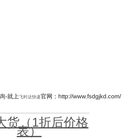
询-就上
官网：http://www.fsdgjkd.com/
飞时达快递
L大货（1折后价格
表）