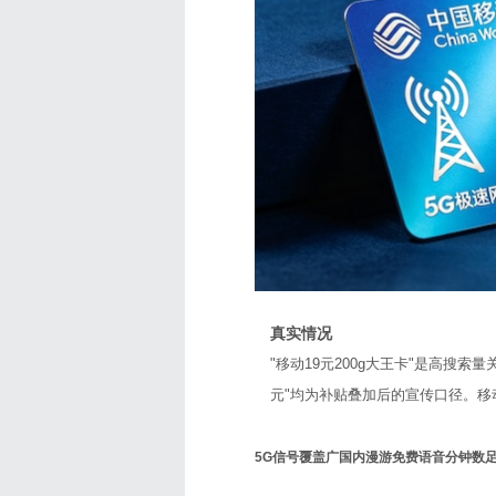
真实情况
"移动19元200g大王卡"是高搜索
元"均为补贴叠加后的宣传口径。
5G信号覆盖广
国内漫游免费
语音分钟数