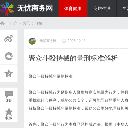
无忧商务网
体育健康
商旅生涯
生
门户
资讯
详情
投资理财
无忧商务网
2025-12-11
首
›
›
›
聚众斗殴持械的量刑标准解析
聚众斗殴持械的量刑标准
聚众斗殴持械行为是指多人聚集故意实施暴力行为，并
重扰乱社会秩序，威胁公共安全，还可能导致严重的人
评论
页
解析聚众斗殴持械的量刑标准，帮助公众更好地理解相
收藏
首先，聚众斗殴的行为本身已经构成违法。根据《中华