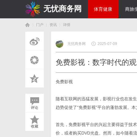
无忧商务网
体育健康
商旅
门户
资讯
详情
投资理财
无忧商务网
2025-07-09
首
›
›
›
免费影视：数字时代的观
免费影视
随着互联网的迅猛发展，影视行业也在发生
趋势促使了“免费影视”平台的蓬勃发展。
评论
页
首先，免费影视平台的兴起主要得益于技术
收藏
价，或者购买DVD光盘。然而，如今随着