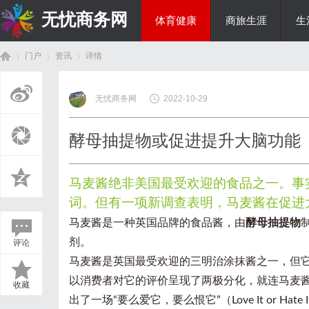
无忧商务网
体育健康
商旅生涯
生
门户
资讯
详情
投资理财
无忧商务网
2022-10-29
首
›
›
›
酵母抽提物或促进提升大脑功能
马麦酱绝非美国最受欢迎的食品之一。事
词。但有一项新调查表明，马麦酱在促进
马麦酱是一种英国品牌的食品酱，由
酵母抽提物
剂。
评论
页
马麦酱是英国最受欢迎的三明治涂抹酱之一，但
以消费者对它的评价呈现了两极分化，就连马麦酱
收藏
出了一场“要么爱它，要么恨它”（Love It or 