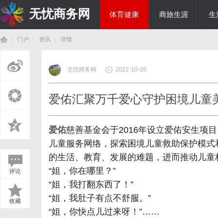
无忧商务网
体育健康
商旅生涯
生
门户
资讯
详情
投资理财
无忧商务网
2022-10-26
首
›
›
›
爱佑汇聚万千爱心守护困境儿童
爱佑
慈善基金会于2016年设立爱佑安生项
儿童服务网络，探索困境儿童救助保护模式
的生活、教育、发展的难题，进而推动儿童
“姐，你在哪里？”
评论
页
“姐，我打翻东西了！”
“姐，我肚子有点不舒服。”
收藏
“姐，你快点儿过来呀！”……