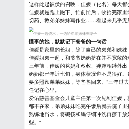
这样此起彼伏的召唤，佳媛（化名）每天都
佳媛就是跑上跑下、忙前忙后，收拾完家里
切药、教弟弟妹妹写作业……看起来几乎无
佳媛一边烧水，一边给弟弟妹妹剥栗子
懂事的她，默默记下爸爸的一句话
佳媛是家里的长姐，除了自己的弟弟和妹妹
佳媛姐弟一起，和爷爷奶奶挤在并不宽敞的
三年前，佳媛的爸妈和叔叔、婶婶相继外出
奶奶都已年近七旬，身体状况也不是很好。
要多照顾弟弟妹妹，等爸爸回来。”三年过
任记在心里。
爱佑慈善基金会儿童主任第一次见到佳媛，
都不在家，弟弟妹妹吃完午饭后就去院子里
熟练地舀水，将碗筷和锅仔细冲洗再擦干放
些。”