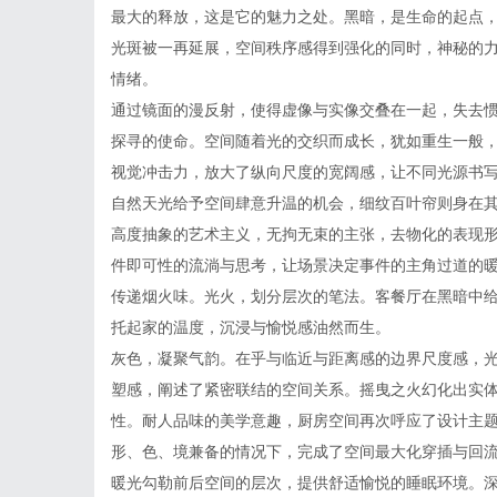
最大的释放，这是它的魅力之处。黑暗，是生命的起点
光斑被一再延展，空间秩序感得到强化的同时，神秘的
情绪。
通过镜面的漫反射，使得虚像与实像交叠在一起，失去
探寻的使命。空间随着光的交织而成长，犹如重生一般
视觉冲击力，放大了纵向尺度的宽阔感，让不同光源书
自然天光给予空间肆意升温的机会，细纹百叶帘则身在
高度抽象的艺术主义，无拘无束的主张，去物化的表现
件即可性的流淌与思考，让场景决定事件的主角过道的
传递烟火味。光火，划分层次的笔法。客餐厅在黑暗中
托起家的温度，沉浸与愉悦感油然而生。
灰色，凝聚气韵。在乎与临近与距离感的边界尺度感，
塑感，阐述了紧密联结的空间关系。摇曳之火幻化出实
性。耐人品味的美学意趣，厨房空间再次呼应了设计主题之
形、色、境兼备的情况下，完成了空间最大化穿插与回
暖光勾勒前后空间的层次，提供舒适愉悦的睡眠环境。