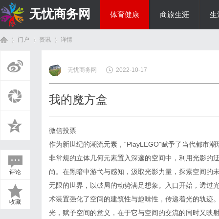
无忧商务网
体育健康
商旅生涯
生
门户
资讯
详情
投资理财
无忧商务网
2022-10-17
首
›
›
›
我的魔方盒
微信投票
作为新世纪的潮流元素，“PlayLEGO”赋予了当代都
非常规的立体几何元素置入深邃的空间中，利用光影的
尚。在黑暗中游弋与感知，汲取光影力量，探索空间的
评论
页
无限的世界，以破局的动势满足想象。入口开始，透过
术装置强化了空间的建筑性与趣味性，传递着光的轨迹
收藏
光，赋予空间的意义，在于它与空间的交流的同时又映