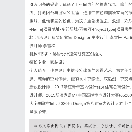
引入明亮的采光，疏解了卫生间内部的拘谨气氛。暗门
力。打通阳台与卧室的阻隔，选用中灰色调描绘立面的
趣味。低饱和度的粉色，为孩子重塑出温柔、浪漫、欢
-Name|项目地址-东部新城·万象府-ProjectType|项目类型
构-洛沿设计建筑研究室-Designer|主案设计-李雪松-Partic
设计师:李雪松
机构&职务：洛沿设计建筑研究室创始人
擅长专业：家装设计
个人简介：他在设计中擅长将建筑与装置艺术、东方美
腻、纯粹的空间体验。他的设计或静谧、或热烈，或交迭
新锐设计师、2017浙江青年室内设计优秀住宅公寓设计、2
设计师、2019新浪家居M+中国高端室内设计大赛top200
大宅别墅空间，2020Hi-Design第八届室内设计大赛
量级荣誉。