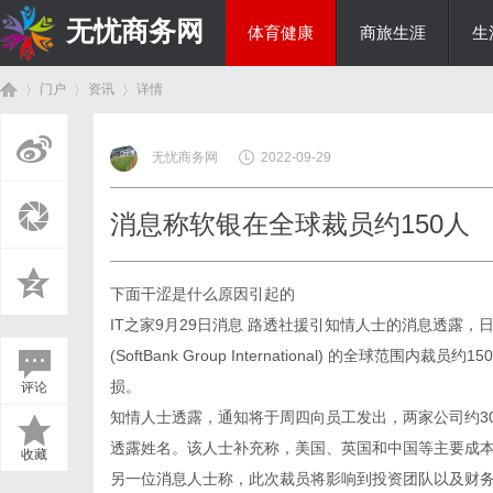
无忧商务网
体育健康
商旅生涯
生
门户
资讯
详情
投资理财
无忧商务网
2022-09-29
首
›
›
›
消息称软银在全球裁员约150人
下面干涩是什么原因引起的
IT之家9月29日消息 路透社援引知情人士的消息透露，日本软
(SoftBank Group International) 的全球
损。
评论
页
知情人士透露，通知将于周四向员工发出，两家公司约3
透露姓名。该人士补充称，美国、英国和中国等主要成
收藏
另一位消息人士称，此次裁员将影响到投资团队以及财