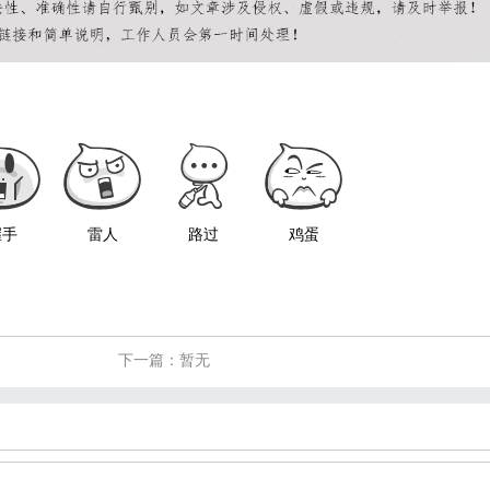
握手
雷人
路过
鸡蛋
下一篇：暂无