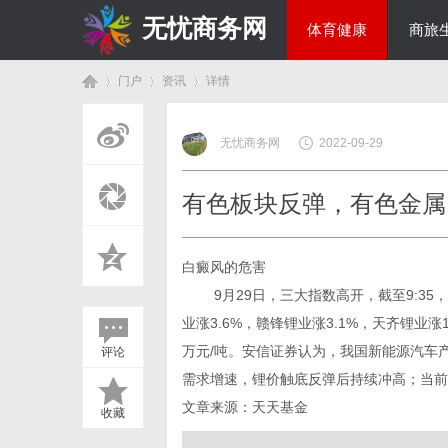
无忧商务网
体育健康
商旅
门户
资讯
详情
投资理财
无忧商务网
2022-09-29
首
›
›
›
有色板块反弹，有色金属E
白癜风的危害
9月29日，三大指数高开，截至9:35，中证
业涨3.6%，赣锋锂业涨3.1%，天齐锂业涨1
万元/吨。安信证券认为，我国新能源汽车产
评论
页
需求增速，锂价触底反弹后持续冲高；当前
文章来源：天天基金
收藏