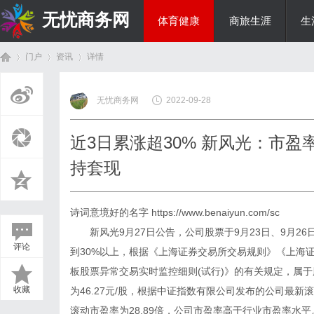
无忧商务网
体育健康
商旅生涯
生
门户
资讯
详情
投资理财
无忧商务网
2022-09-28
首
›
›
›
近3日累涨超30% 新风光：市
持套现
诗词意境好的名字
https://www.benaiyun.com/sc
新风光9月27日公告，公司股票于9月23日、9月26
评论
到30%以上，根据《上海证券交易所交易规则》《上海
页
板股票异常交易实时监控细则(试行)》的有关规定，属于股
收藏
为46.27元/股，根据中证指数有限公司发布的公司最新
滚动市盈率为28.89倍，公司市盈率高于行业市盈率水平