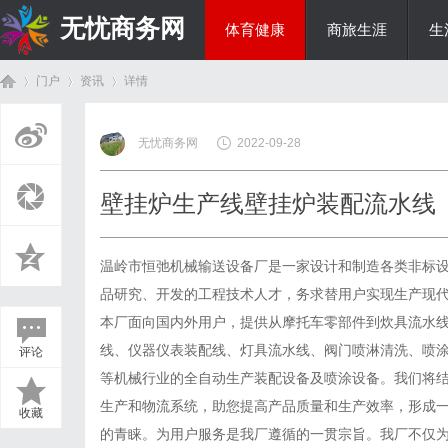
无忧商务网
体育健康
商旅生涯
生
门户
资讯
详情
投资理财
无忧商务网
2022-09-28
首
›
›
›
壁挂炉生产线壁挂炉装配流水线
温岭市恒弛机械输送设备厂是一家设计和制造各类非标设
品研究、开发的工程技术人才，务求替用户实现生产现
本厂面向国内外用户，提供从摩托车零部件到炊具流水
线、仪器仪表装配线、灯具流水线、阀门喷淋清洗、喷涂
评论
页
等机械行业的全自动生产装配设备及喷涂设备。我们将
生产和物流系统，助您提高产品质量和生产效率，形成
收藏
的青睐。为用户服务是我厂遵循的一贯宗旨。我厂不仅